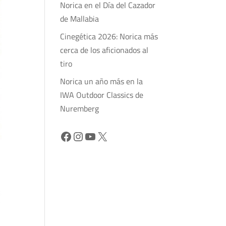
Norica en el Día del Cazador
de Mallabia
Cinegética 2026: Norica más
cerca de los aficionados al
tiro
Norica un año más en la
IWA Outdoor Classics de
Nuremberg
Facebook
Instagram
YouTube
X