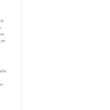
 la
k
ave
s en
seño
es
n