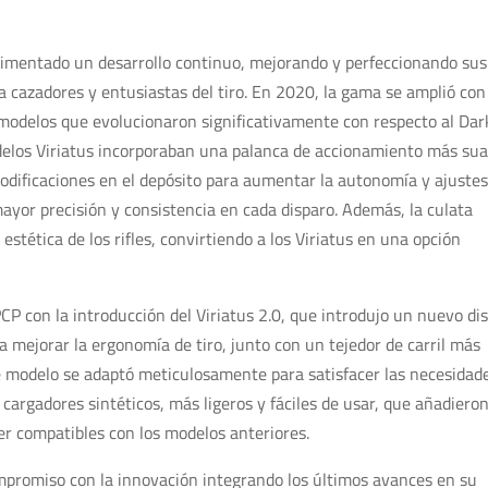
erimentado un desarrollo continuo, mejorando y perfeccionando sus
a cazadores y entusiastas del tiro. En 2020, la gama se amplió con
, modelos que evolucionaron significativamente con respecto al Dar
delos Viriatus incorporaban una palanca de accionamiento más su
 modificaciones en el depósito para aumentar la autonomía y ajuste
mayor precisión y consistencia en cada disparo. Además, la culata
stética de los rifles, convirtiendo a los Viriatus en una opción
 con la introducción del Viriatus 2.0, que introdujo un nuevo di
a mejorar la ergonomía de tiro, junto con un tejedor de carril más
ste modelo se adaptó meticulosamente para satisfacer las necesidad
 cargadores sintéticos, más ligeros y fáciles de usar, que añadiero
er compatibles con los modelos anteriores.
mpromiso con la innovación integrando los últimos avances en su