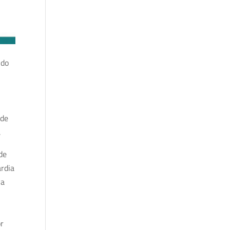
ndo
 de
.
de
ardia
va
or