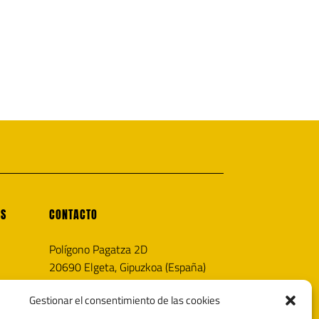
OS
CONTACTO
Polígono Pagatza 2D
20690 Elgeta, Gipuzkoa (España)
info@noricaairguns.com
Gestionar el consentimiento de las cookies