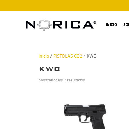
INICIO
SO
Inicio
/
PISTOLAS CO2
/ KWC
KWC
Mostrando los 2 resultados