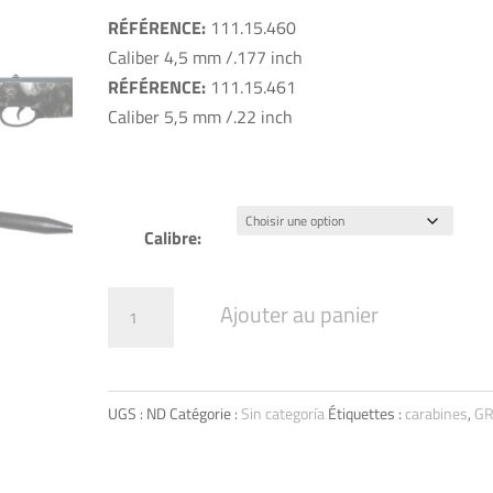
RÉFÉRENCE:
111.15.460
Caliber 4,5 mm /.177 inch
RÉFÉRENCE:
111.15.461
Caliber 5,5 mm /.22 inch
Calibre:
quantité
Ajouter au panier
de
Phantom
GRS
UGS :
ND
Catégorie :
Sin categoría
Étiquettes :
carabines
,
G