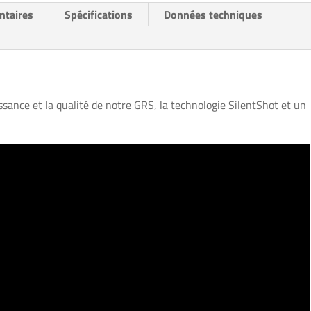
ntaires
Spécifications
Données techniques
nce et la qualité de notre GRS, la technologie SilentShot et un