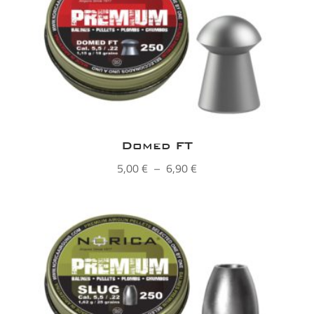
4,50 €
Domed FT
Plage
5,00
€
–
6,90
€
de
prix :
5,00 €
à
6,90 €