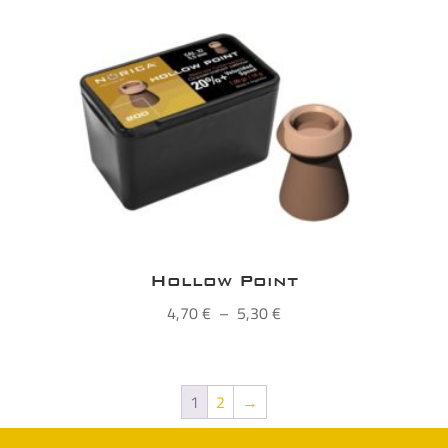
prix :
2,90 €
à
4,50 €
Hollow Point
Plage
4,70
€
–
5,30
€
de
prix :
4,70 €
1
2
→
à
5,30 €