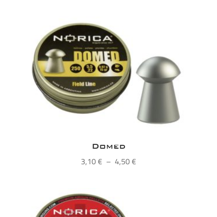
de
prix :
4,90 €
à
5,50 €
Domed
Plage
3,10
€
–
4,50
€
de
prix :
3,10 €
à