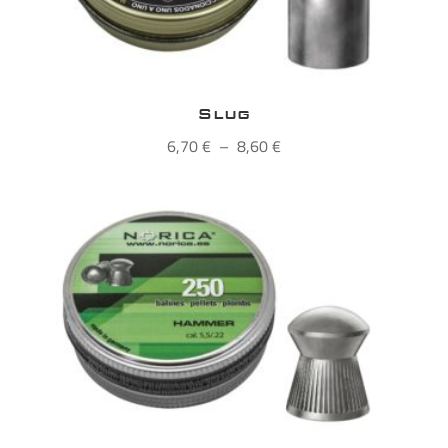
Slug
Plage
6,70
€
–
8,60
€
de
prix :
6,70 €
à
8,60 €