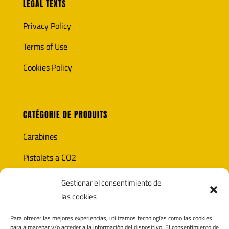
LEGAL TEXTS
Privacy Policy
Terms of Use
Cookies Policy
CATÉGORIE DE PRODUITS
Carabines
Pistolets a CO2
Optique
Gestionar el consentimiento de
las cookies
Munitions
Para ofrecer las mejores experiencias, utilizamos tecnologías como las cookies
Accesoires
para almacenar y/o acceder a la información del dispositivo. El consentimiento de