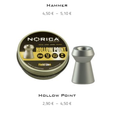
Hammer
Plage
4,50
€
–
5,10
€
de
prix :
4,50 €
à
5,10 €
Hollow Point
Plage
2,90
€
–
4,50
€
de