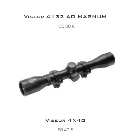
Viseur 4×32 AO MAGNUM
130,00
€
Viseur 4×40
68,40
€