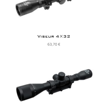
Viseur 4×32
63,70
€