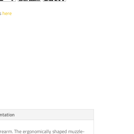
es
here
ntation
orearm. The ergonomically shaped muzzle-