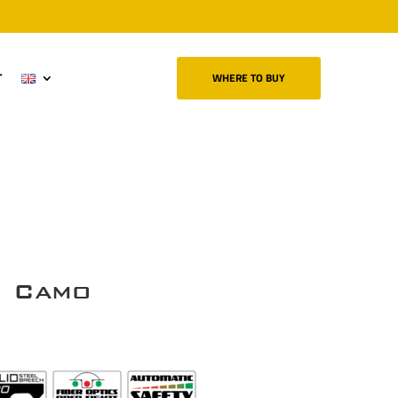
T
WHERE TO BUY
S Camo