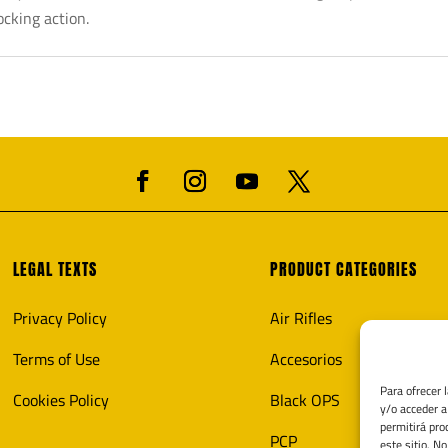
ocking action.
LEGAL TEXTS
PRODUCT CATEGORIES
Privacy Policy
Air Rifles
Terms of Use
Accesorios
Para ofrecer 
Cookies Policy
Black OPS
y/o acceder a
permitirá pro
PCP
este sitio. N