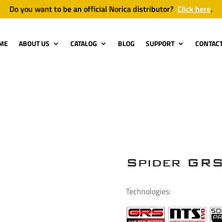
Do you want to be an official Norica distributor?
Click here
.
ME
ABOUT US
CATALOG
BLOG
SUPPORT
CONTAC
Spider GR
Technologies: