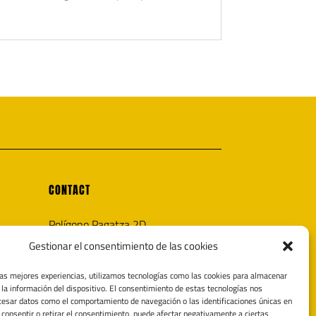
CONTACT
Polígono Pagatza 2D
20690 Elgeta, Gipuzkoa (España)
Gestionar el consentimiento de las cookies
info@noricaairguns.com
las mejores experiencias, utilizamos tecnologías como las cookies para almacenar
 la información del dispositivo. El consentimiento de estas tecnologías nos
tecnica@noricaairguns.com
cesar datos como el comportamiento de navegación o las identificaciones únicas en
o consentir o retirar el consentimiento, puede afectar negativamente a ciertas