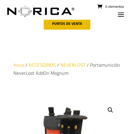
0 elementos
PUNTOS DE VENTA
Inicio
/
ACCESORIOS
/
NEVERLOST
/ Portamunición
NeverLost AddOn Magnum