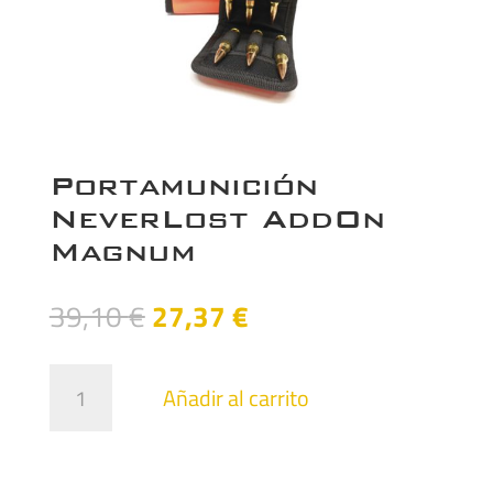
Portamunición
NeverLost AddOn
Magnum
El
El
39,10
€
27,37
€
precio
precio
original
actual
Portamunición
Añadir al carrito
era:
es:
NeverLost
39,10 €.
27,37 €.
AddOn
Magnum