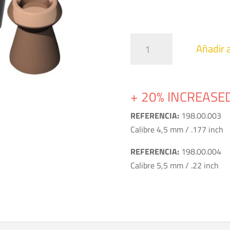
de
4,
ha
Hollow
5,
Añadir a
Point
cantidad
+ 20% INCREASE
REFERENCIA:
198.00.003
Calibre 4,5 mm / .177 inch
REFERENCIA:
198.00.004
Calibre 5,5 mm / .22 inch