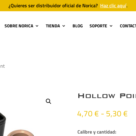
¿Quieres ser distribuidor oficial de Norica?
Haz clic aquí
.
SOBRE NORICA
TIENDA
BLOG
SOPORTE
CONTAC
int
Hollow Poi
Ra
4,70
€
-
5,30
€
de
pr
Calibre y cantidad: