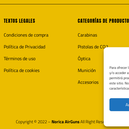
TEXTOS LEGALES
CATEGORÍAS DE PRODUCT
Condiciones de compra
Carabinas
Política de Privacidad
Pistolas de CO2
Términos de uso
Óptica
Para ofrecer 
Política de cookies
Munición
y/o acceder a
permitirá pro
Accesorios
este sitio. N
característica
A
Copyright © 2022 –
Norica AirGuns
All Right Reserved