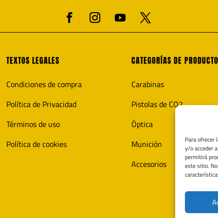
TEXTOS LEGALES
CATEGORÍAS DE PRODUCT
Condiciones de compra
Carabinas
Política de Privacidad
Pistolas de CO2
Términos de uso
Óptica
Para ofrecer 
Política de cookies
Munición
y/o acceder a
permitirá pro
Accesorios
este sitio. N
característica
A