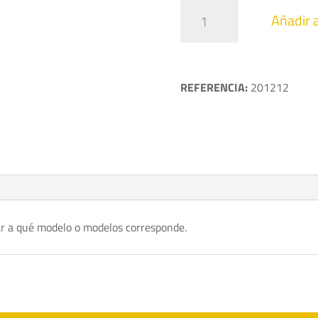
Arandela
Añadir a
frenado
tornillo
de
la
REFERENCIA:
201212
bisagra
cantidad
r a qué modelo o modelos corresponde.