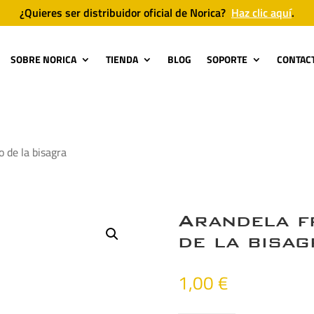
¿Quieres ser distribuidor oficial de Norica?
Haz clic aquí
.
SOBRE NORICA
TIENDA
BLOG
SOPORTE
CONTAC
o de la bisagra
Arandela f
de la bisag
1,00
€