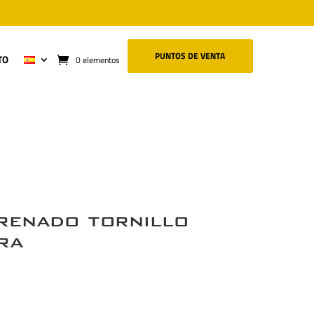
PUNTOS DE VENTA
TO
0 elementos
renado tornillo
ra