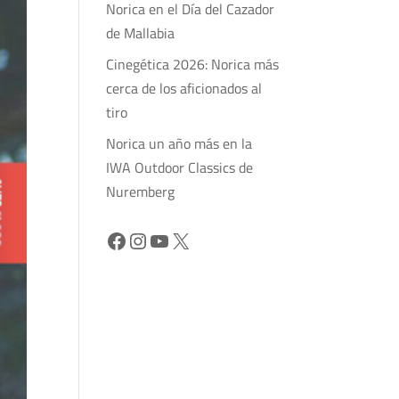
Norica en el Día del Cazador
de Mallabia
Cinegética 2026: Norica más
cerca de los aficionados al
tiro
Norica un año más en la
IWA Outdoor Classics de
Nuremberg
Facebook
Instagram
YouTube
X