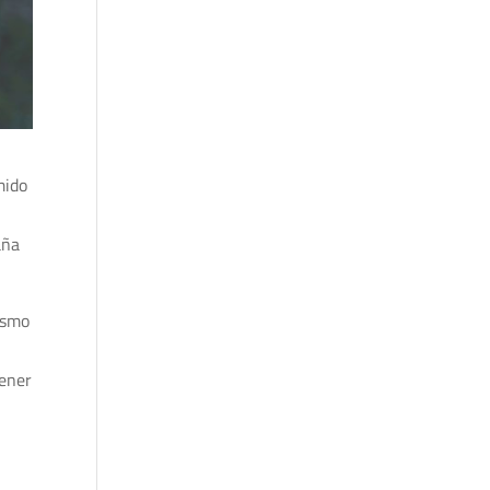
mido
aña
ismo
tener