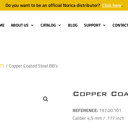
Do you want to be an official Norica distributor?
Click here
.
ME
ABOUT US
CATALOG
BLOG
SUPPORT
CONTAC
TS
/ Copper Coated Steel BB’s
Copper Coa
REFERE
NCE:
197.00.101
Caliber 4,5 mm / .177 inch