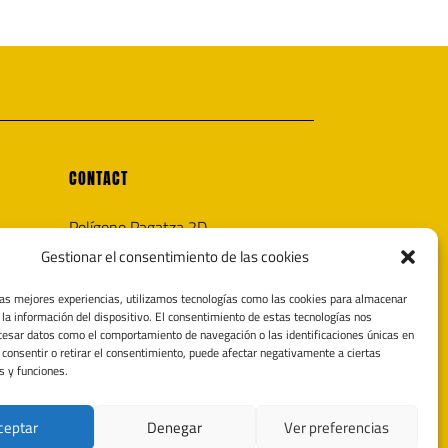
CONTACT
Polígono Pagatza 2D
20690 Elgeta, Gipuzkoa (España)
Gestionar el consentimiento de las cookies
info@noricaairguns.com
las mejores experiencias, utilizamos tecnologías como las cookies para almacenar
 la información del dispositivo. El consentimiento de estas tecnologías nos
tecnica@noricaairguns.com
cesar datos como el comportamiento de navegación o las identificaciones únicas en
o consentir o retirar el consentimiento, puede afectar negativamente a ciertas
s y funciones.
ceptar
Denegar
Ver preferencias