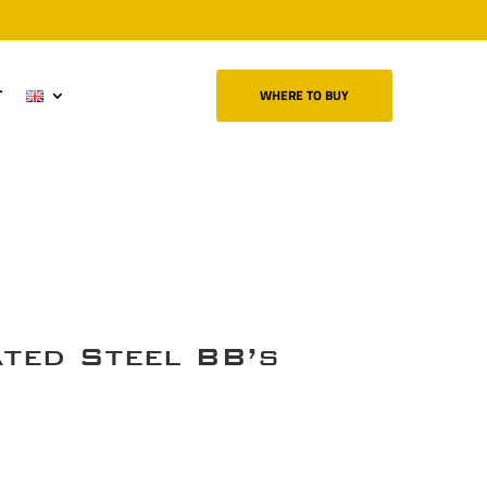
T
WHERE TO BUY
ted Steel BB’s