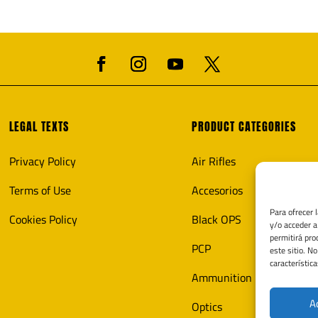
LEGAL TEXTS
PRODUCT CATEGORIES
Privacy Policy
Air Rifles
Terms of Use
Accesorios
Para ofrecer 
Cookies Policy
Black OPS
y/o acceder a
permitirá pro
PCP
este sitio. N
característica
Ammunition
A
Optics