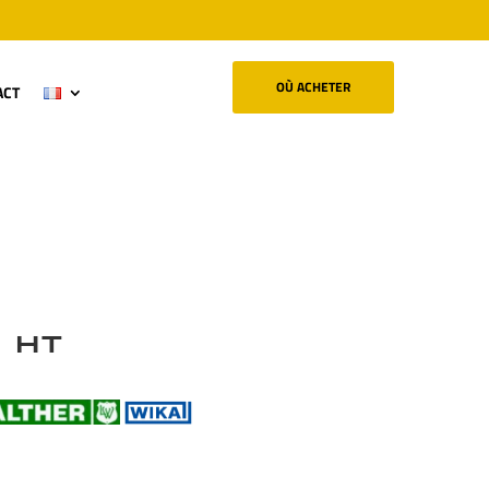
OÙ ACHETER
ACT
P HT