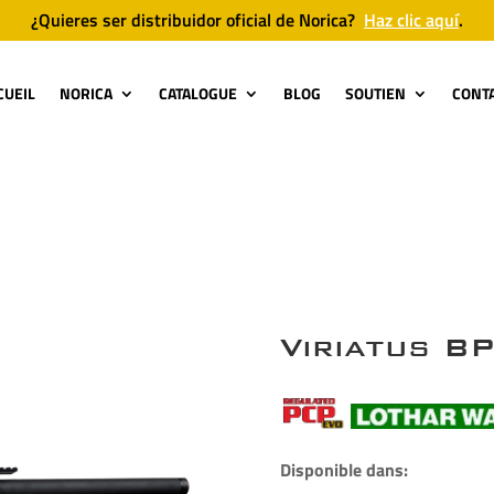
¿Quieres ser distribuidor oficial de Norica?
Haz clic aquí
.
CUEIL
NORICA
CATALOGUE
BLOG
SOUTIEN
CONT
Viriatus B
Disponible dans: