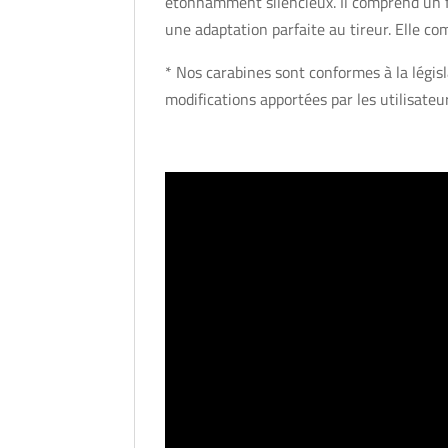
étonnamment silencieux. Il comprend un 
une adaptation parfaite au tireur. Elle c
* Nos carabines sont conformes à la légi
modifications apportées par les utilisateu