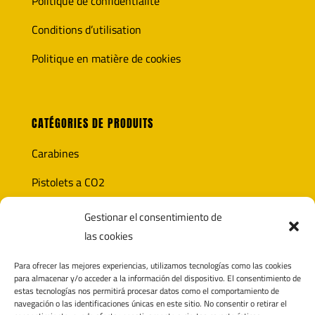
Politique de confidentialité
Conditions d’utilisation
Politique en matière de cookies
CATÉGORIES DE PRODUITS
Carabines
Pistolets a CO2
Optique
Gestionar el consentimiento de
las cookies
Munitions
Para ofrecer las mejores experiencias, utilizamos tecnologías como las cookies
Accesoires
para almacenar y/o acceder a la información del dispositivo. El consentimiento de
estas tecnologías nos permitirá procesar datos como el comportamiento de
navegación o las identificaciones únicas en este sitio. No consentir o retirar el