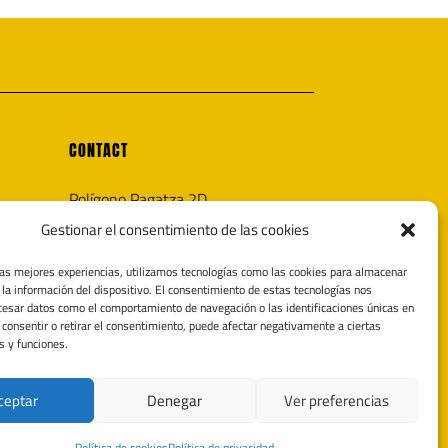
CONTACT
Polígono Pagatza 2D
20690 Elgeta, Gipuzkoa (España)
Gestionar el consentimiento de las cookies
info@noricaairguns.com
las mejores experiencias, utilizamos tecnologías como las cookies para almacenar
 la información del dispositivo. El consentimiento de estas tecnologías nos
cesar datos como el comportamiento de navegación o las identificaciones únicas en
o consentir o retirar el consentimiento, puede afectar negativamente a ciertas
s y funciones.
ceptar
Denegar
Ver preferencias
Política de cookies
Política de privacidad