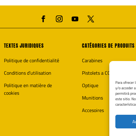
TEXTES JURIDIQUES
CATÉGORIES DE PRODUITS
Politique de confidentialité
Carabines
Conditions d’utilisation
Pistolets a CO2
Para ofrecer 
Politique en matière de
Optique
y/o acceder a
cookies
permitirá pro
Munitions
este sitio. N
característica
Accesoires
A