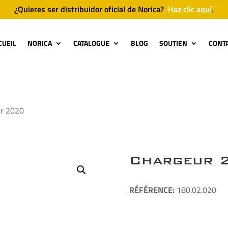
¿Quieres ser distribuidor oficial de Norica?
Haz clic aquí
.
CUEIL
NORICA
CATALOGUE
BLOG
SOUTIEN
CONT
ur 2020
Chargeur 
RÉFÉRE
NCE:
180.02.020