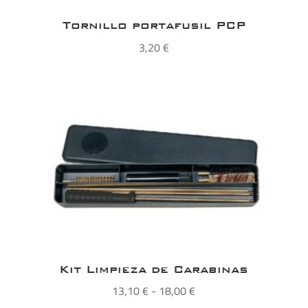
Tornillo portafusil PCP
3,20
€
Kit Limpieza de Carabinas
Rango
13,10
€
-
18,00
€