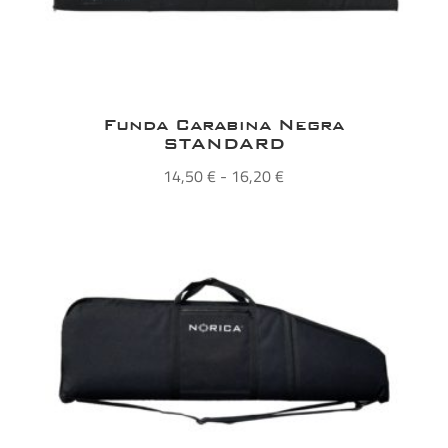
Funda Carabina Negra
STANDARD
Rango
14,50
€
-
16,20
€
de
precios:
desde
14,50 €
hasta
16,20 €