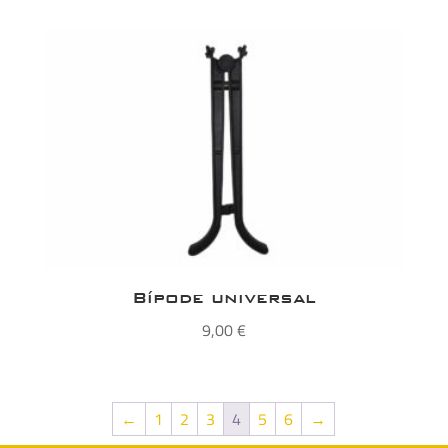
de
precios:
desde
13,10 €
hasta
18,00 €
Bípode universal
9,00
€
←
1
2
3
4
5
6
→